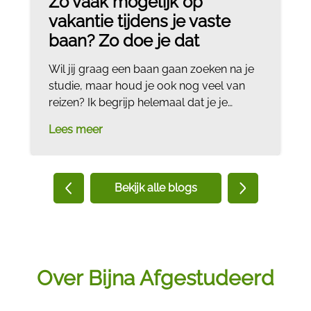
Zo vaak mogelijk op
vakantie tijdens je vaste
baan? Zo doe je dat
Wil jij graag een baan gaan zoeken na je
studie, maar houd je ook nog veel van
reizen? Ik begrijp helemaal dat je je
vrijheid niet wil opgeven als je begint met
Lees meer
werken. Het liefst wil je alsnog zo vaak
mogelijk op vakantie gaan. In die 4 of 5
weken vakantie die je bij de meeste
organisaties krijgt, lijkt het alsof je nog
Bekijk alle blogs
amper op vakantie kunt gaan. Maar niets
is minder waar. Er zijn verschillende
mogelijkheden om toch nog vaak weg te
kunnen gaan. Hieronder lees je de beste
tips om te kunnen genieten van meer vrije
Over Bijna Afgestudeerd
dagen.