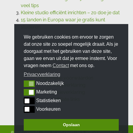
veel tips
Kleine studio efficiënt inrichten – zo doe je dat
15 landen in Europa waar je gratis kunt
studeren
We gebruiken cookies om ervoor te zorgen
dat onze site zo soepel mogelijk draait. Als je
Links
doorgaat met het gebruiken van deze site,
gaan we ervan uit dat je ermee instemt. Voor
Over Bijna Afgestudeerd
vragen neem
Contact
met ons op.
Samenwerken
Privacyverklaring
Algemene voorwaarden
Noodzakelijk
Noodzakelijk
Privacyverklaring
Cookieverklaring
Marketing
Marketing
Affiliate links
Statistieken
Statistieken
Voorkeuren
Voorkeuren
Opslaan
© 2026 copyright
-
Bijna Afgestudeerd
|
tech:
MProgramming
|
tekst: