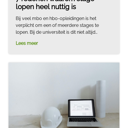
lopen heel nuttig is
Bij veel mbo en hbo-opleidingen is het
verplicht om een of meerdere stages te
lopen. Bij de universiteit is dit niet altijd
verplicht. Toch zou ik áltijd aanraden om
Lees meer
stage te gaan lopen. Stage lopen is namelijk
extreem nuttig en vergroot je kans op een
leuke baan na je studie enorm. Als je geen
ruimte hebt om stage te lopen tijdens je
studie, kun je ook je studie verlengen om een
stage te gaan lopen. In deze blog lees je 7
redenen waarom stage lopen tijdens je studie
heel nuttig is.