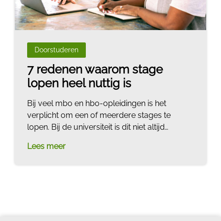
Doorstuderen
7 redenen waarom stage
lopen heel nuttig is
Bij veel mbo en hbo-opleidingen is het
verplicht om een of meerdere stages te
lopen. Bij de universiteit is dit niet altijd
verplicht. Toch zou ik áltijd aanraden om
Lees meer
stage te gaan lopen. Stage lopen is namelijk
extreem nuttig en vergroot je kans op een
leuke baan na je studie enorm. Als je geen
ruimte hebt om stage te lopen tijdens je
studie, kun je ook je studie verlengen om een
stage te gaan lopen. In deze blog lees je 7