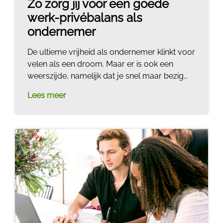
Zo zorg jij voor een goede
werk-privébalans als
ondernemer
De ultieme vrijheid als ondernemer klinkt voor
velen als een droom. Maar er is ook een
weerszijde, namelijk dat je snel maar bezig
blijft met werken en weinig aan ontspanning
Lees meer
toekomt. Hoe zorg je als ondernemer nu voor
een goede werk-privébalans? Zodat je ook
daadwerkelijk kunt genieten van je vrije tijd en
niet altijd maar aan het werk bent.