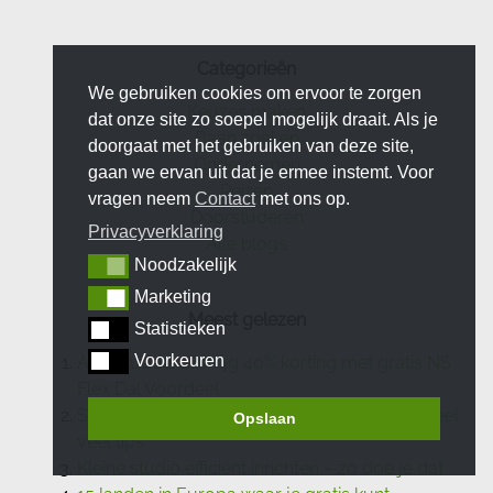
redenen waarom stage lopen tijdens je studie
heel nuttig is.
Categorieën
We gebruiken cookies om ervoor te zorgen
Keuzes maken
dat onze site zo soepel mogelijk draait. Als je
Baan zoeken
doorgaat met het gebruiken van deze site,
Ondernemen
gaan we ervan uit dat je ermee instemt. Voor
Reizen
vragen neem
Contact
met ons op.
Doorstuderen
Privacyverklaring
Alle blogs
Noodzakelijk
Noodzakelijk
Marketing
Marketing
Meest gelezen
Statistieken
Statistieken
Voorkeuren
Afgestudeerd? Krijg 40% korting met gratis NS
Voorkeuren
Flex Dal Voordeel
Studeren in Noorwegen: mijn ervaringen & heel
Opslaan
veel tips
Kleine studio efficiënt inrichten – zo doe je dat